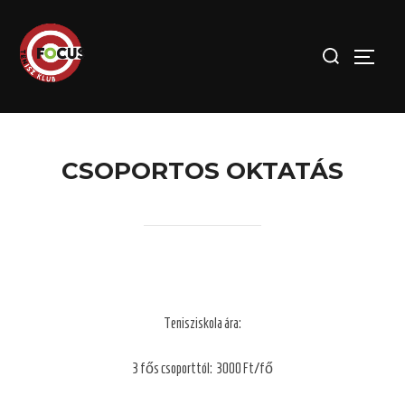
Skip
to
Search
TOGGLE
content
for:
CSOPORTOS OKTATÁS
Tenisziskola ára:
3 fős csoporttól: 3000 Ft/fő