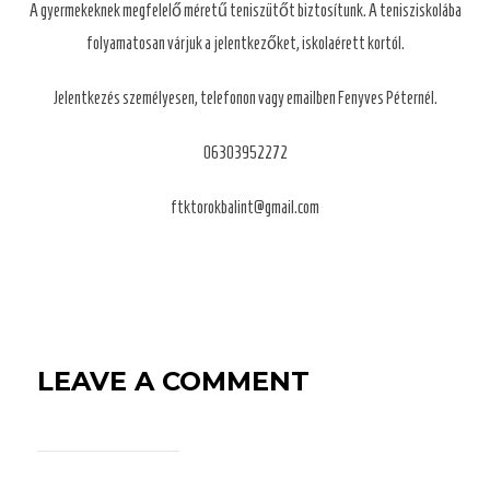
A gyermekeknek megfelelő méretű teniszütőt biztosítunk. A tenisziskolába
folyamatosan várjuk a jelentkezőket, iskolaérett kortól.
Jelentkezés személyesen, telefonon vagy emailben Fenyves Péternél.
06303952272
ftktorokbalint@gmail.com
LEAVE A COMMENT