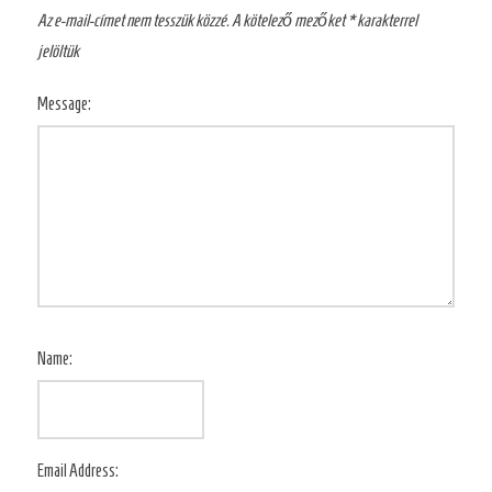
Az e-mail-címet nem tesszük közzé.
A kötelező mezőket
*
karakterrel
jelöltük
Message:
Name:
Email Address: